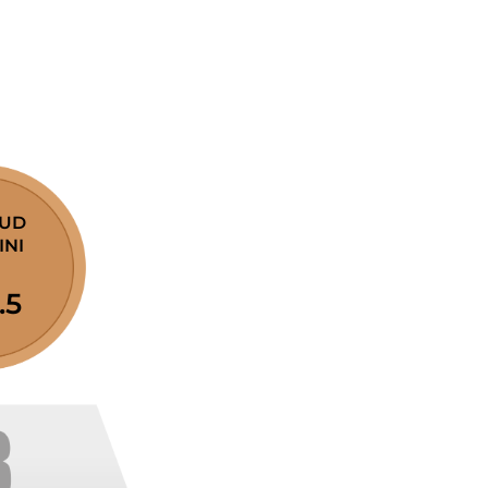
AUD
INI
.5