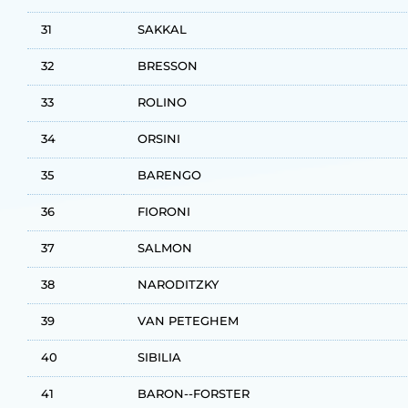
31
SAKKAL
32
BRESSON
33
ROLINO
34
ORSINI
35
BARENGO
36
FIORONI
37
SALMON
38
NARODITZKY
39
VAN PETEGHEM
40
SIBILIA
41
BARON--FORSTER