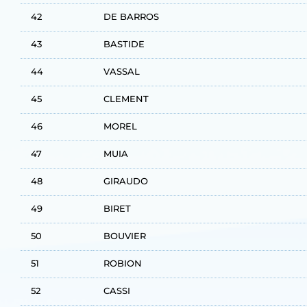
42
DE BARROS
43
BASTIDE
44
VASSAL
45
CLEMENT
46
MOREL
47
MUIA
48
GIRAUDO
49
BIRET
50
BOUVIER
51
ROBION
52
CASSI