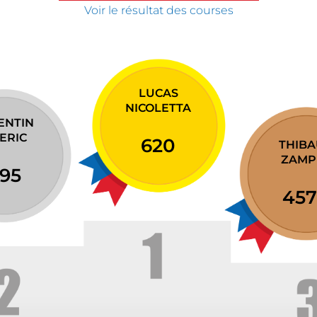
Voir le résultat des courses
LUCAS
NICOLETTA
ENTIN
ERIC
620
THIB
ZAMP
95
457