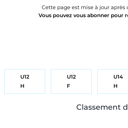
Cette page est mise à jour après
Vous pouvez vous abonner pour r
U12
U12
U14
H
F
H
Classement de