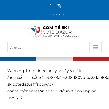
Passer
Facebook
Instagram
au
Nous contacter
contenu
Aller à...
Warning
: Undefined array key "years" in
/home/clients/34c2c37839a24308d807b1ea351ab88c
skicotedazur.fr/app/wp-
content/themes/Avadachild/functions.php
on
line
602