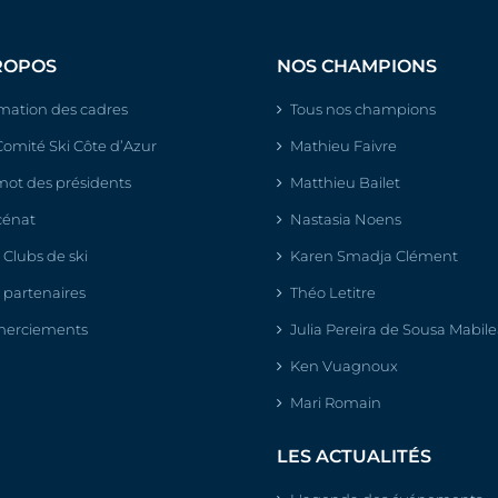
ROPOS
NOS CHAMPIONS
mation des cadres
Tous nos champions
Comité Ski Côte d’Azur
Mathieu Faivre
mot des présidents
Matthieu Bailet
énat
Nastasia Noens
 Clubs de ski
Karen Smadja Clément
 partenaires
Théo Letitre
erciements
Julia Pereira de Sousa Mabil
Ken Vuagnoux
Mari Romain
LES ACTUALITÉS