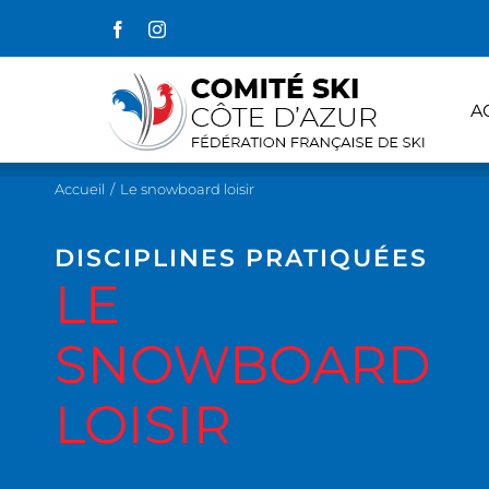
Passer
Facebook
Instagram
au
contenu
A
Accueil
/
Le snowboard loisir
DISCIPLINES PRATIQUÉES
LE
SNOWBOARD
LOISIR