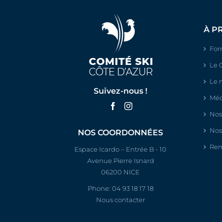
À P
For
Le 
Le 
Suivez-nous !
Méc
Nos
Nos
NOS COORDONNÉES
Rem
Espace Icardo – Entrée B - 10
Avenue Pierre Isnard
06200 NICE
Phone:
04 93 18 17 18
Nous contacter