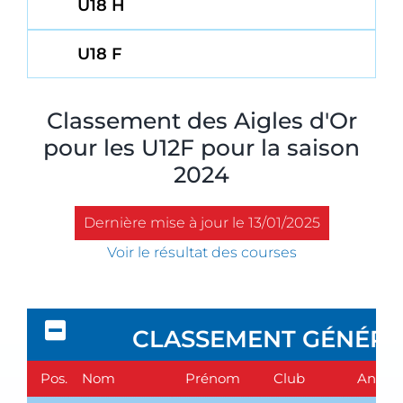
U18 H
U18 F
Classement des Aigles d'Or
pour les U12F pour la saison
2024
Dernière mise à jour le 13/01/2025
Voir le résultat des courses
CLASSEMENT GÉNÉRA
Pos.
Nom
Prénom
Club
Année