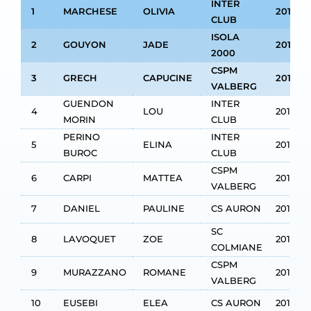
INTER
1
MARCHESE
OLIVIA
2012
CLUB
ISOLA
2
GOUYON
JADE
2012
2000
CSPM
3
GRECH
CAPUCINE
2012
VALBERG
GUENDON
INTER
4
LOU
2012
MORIN
CLUB
PERINO
INTER
5
ELINA
2013
BUROC
CLUB
CSPM
6
CARPI
MATTEA
2012
VALBERG
7
DANIEL
PAULINE
CS AURON
2012
SC
8
LAVOQUET
ZOE
2012
COLMIANE
CSPM
9
MURAZZANO
ROMANE
2012
VALBERG
10
EUSEBI
ELEA
CS AURON
2013