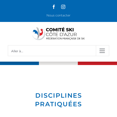
Passer
Facebook
Instagram
au
Nous contacter
contenu
Aller à...
DISCIPLINES
PRATIQUÉES