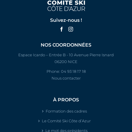
SC
31
BENEDETTI
LEA
2013
COLMIANE
NICE
Suivez-nous !
32
BRIZIO
CHIARA
2013
SKITEAM
33
DEMORO
ROMANE
CS AURON
2012
NOS COORDONNÉES
Espace Icardo – Entrée B - 10 Avenue Pierre Isnard
06200 NICE
Phone:
04 93 18 17 18
Nous contacter
À PROPOS
Formation des cadres
Le Comité Ski Côte d’Azur
Le mot des présidents